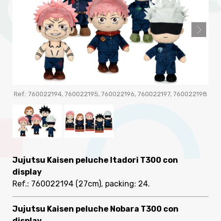
Ref.: 760022194, 760022195, 760022196, 760022197, 760022198
R
Jujutsu Kaisen peluche Itadori T300 con
display
Ref.: 760022194
(27cm), packing: 24
.
Jujutsu Kaisen peluche Nobara T300 con
display