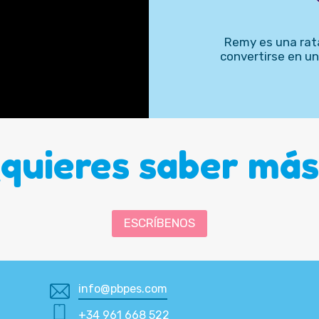
Remy es una rata
convertirse en un
¿quieres saber más
ESCRÍBENOS
info@pbpes.com
+34 961 668 522