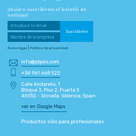
¡Quiero suscribirme al boletín de
noticias!
|
Aviso legal
Política de privacidad
info@pbpes.com
+34 961 668 522
Calle Andarella, 1
Bloque 3, Piso 2, Puerta 5
46950 - Xirivella. Valencia. Spain
ver en Google Maps
Productos sólo para profesionales