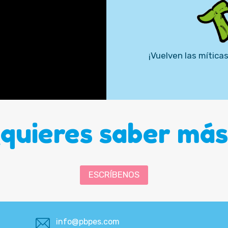
¡Vuelven las míticas
¿quieres saber más
ESCRÍBENOS
info@pbpes.com