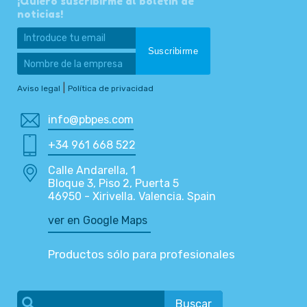
¡Quiero suscribirme al boletín de
noticias!
|
Aviso legal
Política de privacidad
info@pbpes.com
+34 961 668 522
Calle Andarella, 1
Bloque 3, Piso 2, Puerta 5
46950 - Xirivella. Valencia. Spain
ver en Google Maps
Productos sólo para profesionales
Buscar