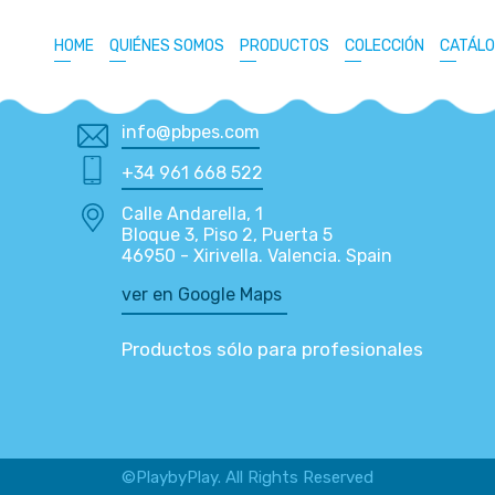
HOME
QUIÉNES SOMOS
PRODUCTOS
COLECCIÓN
CATÁL
info@pbpes.com
+34 961 668 522
Calle Andarella, 1
Bloque 3, Piso 2, Puerta 5
46950 - Xirivella. Valencia. Spain
ver en Google Maps
Productos sólo para profesionales
©PlaybyPlay. All Rights Reserved