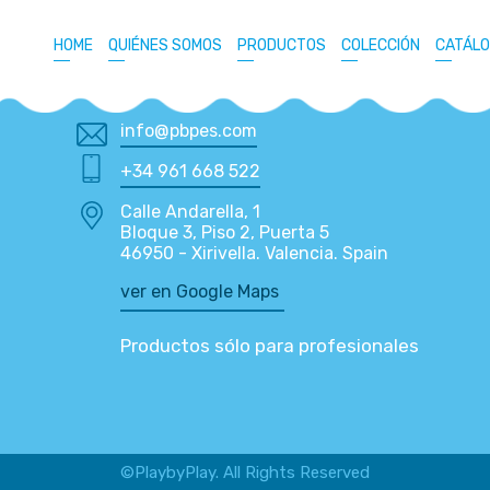
HOME
QUIÉNES SOMOS
PRODUCTOS
COLECCIÓN
CATÁL
info@pbpes.com
+34 961 668 522
Calle Andarella, 1
Bloque 3, Piso 2, Puerta 5
46950 - Xirivella. Valencia. Spain
ver en Google Maps
Productos sólo para profesionales
©PlaybyPlay. All Rights Reserved