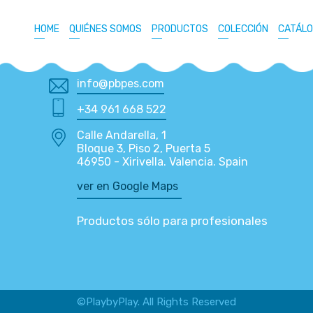
HOME
QUIÉNES SOMOS
PRODUCTOS
COLECCIÓN
CATÁL
info@pbpes.com
+34 961 668 522
Calle Andarella, 1
Bloque 3, Piso 2, Puerta 5
46950 - Xirivella. Valencia. Spain
ver en Google Maps
Productos sólo para profesionales
©PlaybyPlay. All Rights Reserved